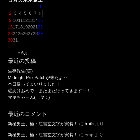
1
2
3
4
5
6
7
8
9
10
11
12
13
14
15
16
17
18
19
20
21
22
23
24
25
26
27
28
29
30
31
« 6月
最近の投稿
生存報告(笑)
Midnight Pre-Patchが来たよ～
本日帰ってまいりました！
遅あけおめで、またまた行ってきます～！
マキちゃーん( ；∀；)
最近のコメント
新極男士、極・江雪左文字が実装！
に
truth
より
新極男士、極・江雪左文字が実装！
に
emp
より