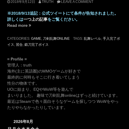
2018年9月12日
TRUTH
LEAVE A COMMENT
※2018/9/13追記：公式ツイートにて条件が告知されました。
詳しくは
一つ上の記事
をご覧ください。
“【シ
Read more
ビ
ア
CATEGORIES:
GAME
,
刀剣乱舞ONLINE
TAGS:
乱舞レベル
,
手入完了ボ
す
イス
,
習合
,
鍛刀完了ボイス
ぎ
ｗ】
= Profile =
手
管理人：truth
入
海外(主に英語圏)のMMOゲームが好きで
完
最終的に何時もそこに行き着いてしまう
了
性分の物体です。
ボ
UOに始まり、EQやWoW等を遊んで
イ
まいりました。 趣味で刀剣乱舞onlineはずっと続けています。
ス
最近はSteamで色々面白そうなゲームを探しつつ WoWをやっ
の
たりやらなかったりしています。
出
現
2026年8月
条
件”
日
月
火
水
木
金
土