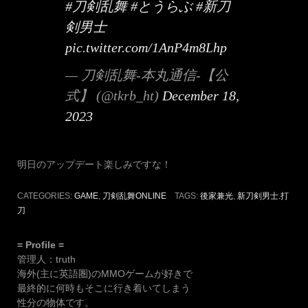
#刀剣乱舞
#とうらぶ
#新刀
剣男士
pic.twitter.com/1AnP4m8Lhp
— 刀剣乱舞-本丸通信-【公
式】 (@tkrb_ht)
December 18,
2023
明日のアップデート楽しみですな！
CATEGORIES:
GAME
,
刀剣乱舞ONLINE
TAGS:
後家兼光
,
新刀剣男士.打
刀
= Profile =
管理人：truth
海外(主に英語圏)のMMOゲームが好きで
最終的に何時もそこに行き着いてしまう
性分の物体です。