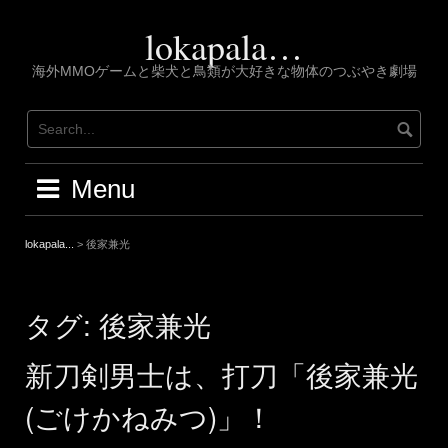
Skip
to
lokapala…
content
海外MMOゲームと柴犬と鳥類が大好きな物体のつぶやき劇場
Menu
lokapala...
>
後家兼光
タグ:
後家兼光
新刀剣男士は、打刀「後家兼光
(ごけかねみつ)」！