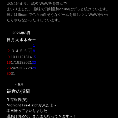
UOに始まり、EQやWoW等を遊んで
まいりました。 趣味で刀剣乱舞onlineはずっと続けています。
最近はSteamで色々面白そうなゲームを探しつつ WoWをやっ
たりやらなかったりしています。
2026年8月
日
月
火
水
木
金
土
1
2
3
4
5
6
8
7
9
10
11
12
13
14
15
16
17
18
19
20
21
22
23
24
25
26
27
28
29
30
31
« 6月
最近の投稿
生存報告(笑)
Midnight Pre-Patchが来たよ～
本日帰ってまいりました！
遅あけおめで、またまた行ってきます～！