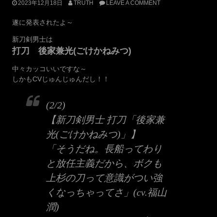
2023年12月18日
TRUTH
LEAVE A COMMENT
遂に発表されたよ～
新刀剣男士は
打刀 後家兼光(ごけかねみつ)
中々カッコいいですな～
しかもCVじゅんじゅんだし！！
(2/2)
【新刀剣男士 打刀「後家兼
光(ごけかねみつ)」】
「そうだね。長船ってわり
と放任主義だから、ボクも
上杉の刀って意識がつい強
くなっちゃってさ」(cv.福山
潤)