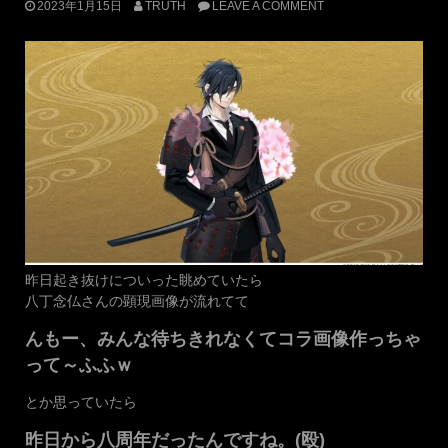
2023年1月15日
TRUTH
LEAVE A COMMENT
昨日起き抜けについった眺めていたら
八丁念仏さんの顕現画像が流れてて
んもー、みんな待ちきれなくてコラ画像作っちゃ
って～ふふｗ
とか思っていたら
昨日から八周年だったんですね。(殴)