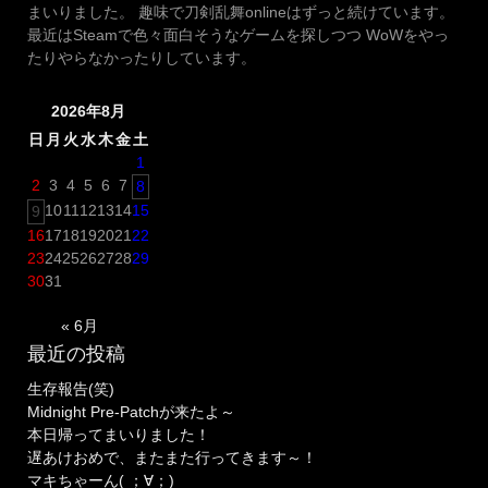
まいりました。 趣味で刀剣乱舞onlineはずっと続けています。
刀
最近はSteamで色々面白そうなゲームを探しつつ WoWをやっ
「八
たりやらなかったりしています。
丁
念
2026年8月
仏
(は
日
月
火
水
木
金
土
っ
1
ち
2
3
4
5
6
7
8
ょ
10
11
12
13
14
15
9
う
16
17
18
19
20
21
22
ね
23
24
25
26
27
28
29
ん
30
31
ぶ
つ)」！”
« 6月
最近の投稿
生存報告(笑)
Midnight Pre-Patchが来たよ～
本日帰ってまいりました！
遅あけおめで、またまた行ってきます～！
マキちゃーん( ；∀；)