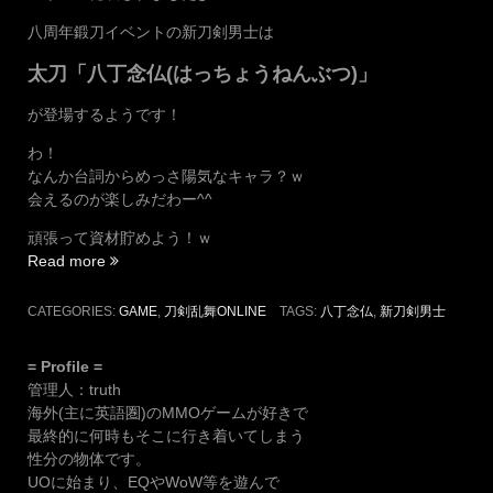
た！”
八周年鍛刀イベントの新刀剣男士は
太刀「八丁念仏(はっちょうねんぶつ)」
が登場するようです！
わ！
なんか台詞からめっさ陽気なキャラ？ｗ
会えるのが楽しみだわー^^
頑張って資材貯めよう！ｗ
“八
Read more
周
年
CATEGORIES:
GAME
,
刀剣乱舞ONLINE
TAGS:
八丁念仏
,
新刀剣男士
の
新
= Profile =
刀
管理人：truth
剣
海外(主に英語圏)のMMOゲームが好きで
男
最終的に何時もそこに行き着いてしまう
士
性分の物体です。
は
UOに始まり、EQやWoW等を遊んで
太