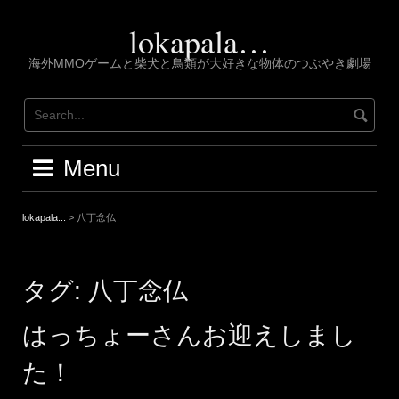
Skip
to
lokapala…
content
海外MMOゲームと柴犬と鳥類が大好きな物体のつぶやき劇場
Menu
lokapala...
>
八丁念仏
タグ:
八丁念仏
はっちょーさんお迎えしまし
た！