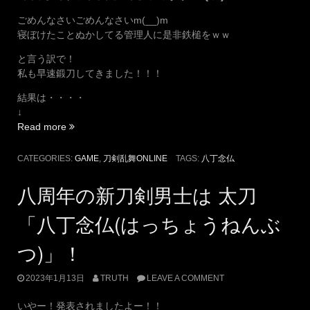
ごめんなさいごめんなさいm(__)m
寝ぼけたことぬかしてる管理人に是非鉄槌をｗｗ
と言う訳で！
私も早速鍛刀してきました！！！
結果は・・・・
↓
“は
Read more
っ
ち
CATEGORIES:
GAME
,
刀剣乱舞ONLINE
TAGS:
八丁念仏
ょ
ー
八周年の新刀剣男士は 太刀
さ
ん
「八丁念仏(はっちょうねんぶ
お
迎
つ)」！
え
し
2023年1月13日
TRUTH
LEAVE A COMMENT
ま
し
いやー！発表されましたよー！！