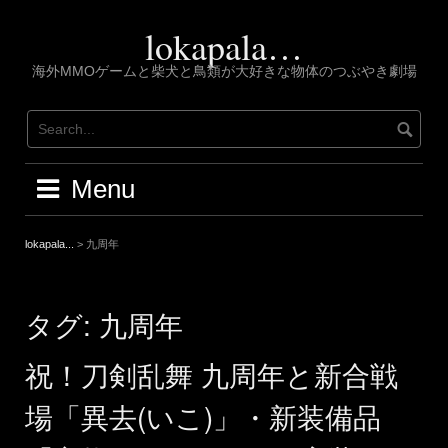
Skip
to
lokapala…
content
海外MMOゲームと柴犬と鳥類が大好きな物体のつぶやき劇場
Menu
lokapala...
>
九周年
タグ:
九周年
祝！刀剣乱舞 九周年と新合戦
場「異去(いこ)」・新装備品