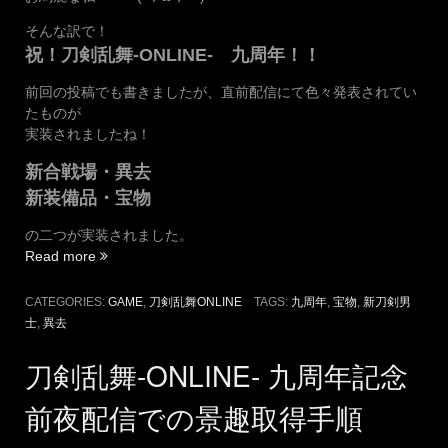
そんな訳で！
祝！刀剣乱舞-ONLINE- 九周年！！
前回の投稿でも書きましたが、直前配信にて色々発表されてい
たものが
実装されましたね！
新合戦場・異去
新装備品・宝物
の二つが実装されました。
“祝！
Read more
刀
剣
CATEGORIES:
GAME
,
刀剣乱舞ONLINE
TAGS:
九周年
,
宝物
,
新刀剣男
乱
士
,
異去
舞
九
刀剣乱舞-ONLINE- 九周年記念
周
年
前夜配信での景趣取得手順
と
新