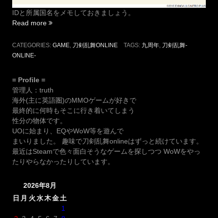
IDと所属国名をメモしておきましょう。
“刀
Read more
剣
乱
CATEGORIES:
GAME
,
刀剣乱舞ONLINE
TAGS:
九周年
,
刀剣乱舞-
舞-
ONLINE-
ONLINE-
九
= Profile =
周
管理人：truth
年
海外(主に英語圏)のMMOゲームが好きで
記
最終的に何時もそこに行き着いてしまう
念
性分の物体です。
前
UOに始まり、EQやWoW等を遊んで
夜
まいりました。 趣味で刀剣乱舞onlineはずっと続けています。
配
最近はSteamで色々面白そうなゲームを探しつつ WoWをやっ
信
たりやらなかったりしています。
で
の
2026年8月
景
趣
日
月
火
水
木
金
土
取
1
得