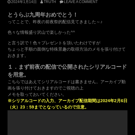
2024年1月14日
TRUTH
LEAVE A COMMENT
合
戦
とうらぶ九周年おめでとう！
場
ってことで、昨夜の前夜祭的配信見てきました～♪
「異
去
色々な情報盛り沢山で楽しかった^^
(い
と言う訳で！色々プレゼントを頂いたわけですが
こ)」・
ちょっと手順の面倒な特殊景趣の取得方法のメモを張り付けて
新
おきます。
装
備
１．まず前夜の配信で公開されたシリアルコード
品
を用意。
「宝
物
こちらではあえてシリアルコードは書きません。アーカイブ動
(ほ
画を張り付けておきますのでご視聴の上
う
メモを取っておいてください。
も
※シリアルコードの入力、アーカイブ配信期間は2024年2月6日
つ)」
（火）23：59までとなっているので注意。
が
実
装！”