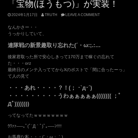
「宝物(ほうもつ)」が実装！
2024年1月17日
TRUTH
LEAVE A COMMENT
なんかさー・・
うっかりしていて、
連隊戦の新景趣取り忘れた(´・ω:;.:…
後家君取った所で安心しきって170万まで稼ぐの忘れて
た・・・orz
最終日のメンテ入っててからXのポストで「間に合ったーっ」
て人の見て
・・・あれ・・・・？！(； ･`д･´)
・・・・・・・・・うわぁぁぁぁぁ(((((((( ；ﾟ
Дﾟ))))))))
ってなってたｗｗｗｗｗｗｗｗ
ｳﾜｧｧ—–｡ﾟ(ﾟ´Д｀ﾟ)ﾟ｡—–ﾝ!!!!
お馬鹿な私・・・(´；ω；｀)