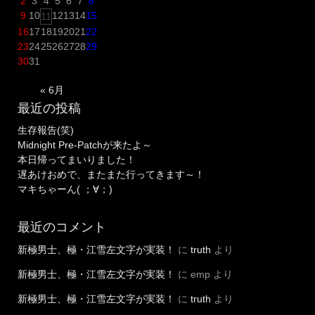
2
3
4
5
6
7
8
手
9
10
12
13
14
15
11
順”
16
17
18
19
20
21
22
23
24
25
26
27
28
29
30
31
« 6月
最近の投稿
生存報告(笑)
Midnight Pre-Patchが来たよ～
本日帰ってまいりました！
遅あけおめで、またまた行ってきます～！
マキちゃーん( ；∀；)
最近のコメント
新極男士、極・江雪左文字が実装！
に
truth
より
新極男士、極・江雪左文字が実装！
に
emp
より
新極男士、極・江雪左文字が実装！
に
truth
より