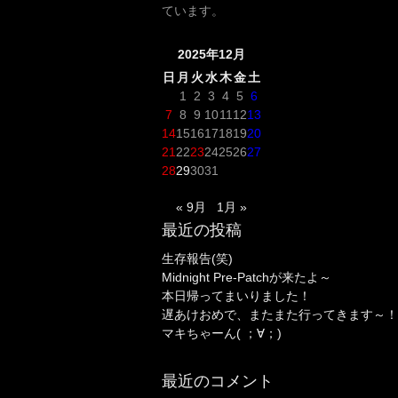
ています。
2025年12月
日
月
火
水
木
金
土
1
2
3
4
5
6
7
8
9
10
11
12
13
14
15
16
17
18
19
20
21
22
23
24
25
26
27
28
29
30
31
« 9月
1月 »
最近の投稿
生存報告(笑)
Midnight Pre-Patchが来たよ～
本日帰ってまいりました！
遅あけおめで、またまた行ってきます～！
マキちゃーん( ；∀；)
最近のコメント