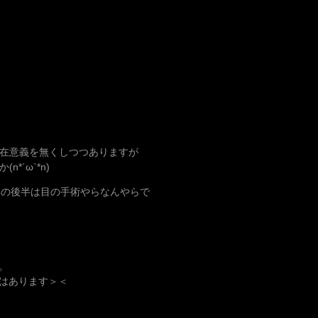
存在意義を無くしつつありますが
*´ω`*n)
年の後半は目の手術やらなんやらで
。
はあります＞＜