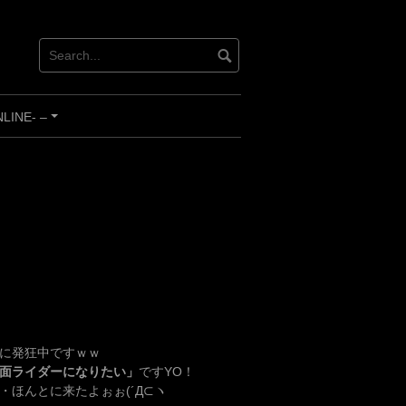
INE- –
+
に発狂中ですｗｗ
面ライダーになりたい」
ですYO！
・ほんとに来たよぉぉ(´Д⊂ヽ