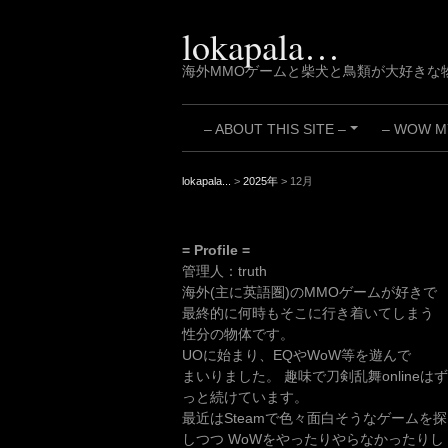
Skip
to
lokapala…
content
海外MMOゲームと柴犬と鳥類が大好きな
– ABOUT THIS SITE –
– WOW MY
+
lokapala...
>
2025年
>
12月
= Profile =
管理人：truth
海外(主に英語圏)のMMOゲームが好きで
最終的に何時もそこに行き着いてしまう
性分の物体です。
UOに始まり、EQやWoW等を遊んで
まいりました。 趣味で刀剣乱舞onlineはず
っと続けています。
最近はSteamで色々面白そうなゲームを探
しつつ WoWをやったりやらなかったりし