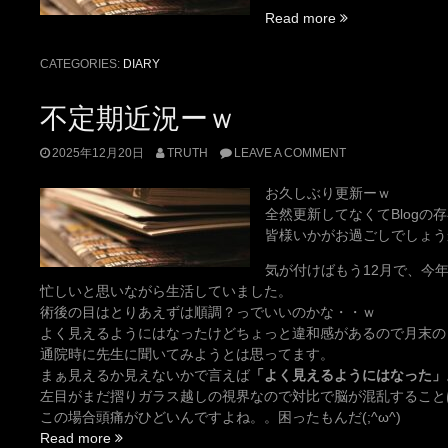
“マ
Read more
キ
ち
CATEGORIES:
DIARY
ゃ
ー
不定期近況ーｗ
ん
(
2025年12月20日
TRUTH
LEAVE A COMMENT
；
∀；)”
お久しぶり更新ーｗ
全然更新してなくてBlogの
皆様いかがお過ごしでしょうか(n
気が付けばもう12月で、今
忙しいと思いながら生活していました。
術後の目はとりあえずは順調？っでいいのかな・・ｗ
よく見えるようにはなったけどちょっと違和感があるので月末の
通院時に先生に聞いてみようとは思ってます。
まぁ見えるか見えないかで言えば
「よく見えるようにはなった」
左目がまだ摺りガラス越しの視界なので対比で脳が混乱すること
この場合頭痛がひどいんですよね。。困ったもんだ(;^ω^)
“不
Read more