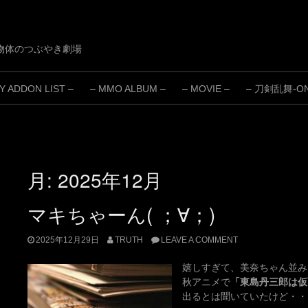
物体のつぶやき劇場
 ADDON LIST –
– MMO ALBUM –
– MOVIE –
– 刀剣乱舞-ONL
月:
2025年12月
マキちゃーん( ；∀；)
2025年12月29日
TRUTH
LEAVE A COMMENT
嬉しすぎて、美奈ちゃん並み
秋アニメで
「東島丹三郎は仮
出るとは聞いていたけど・・