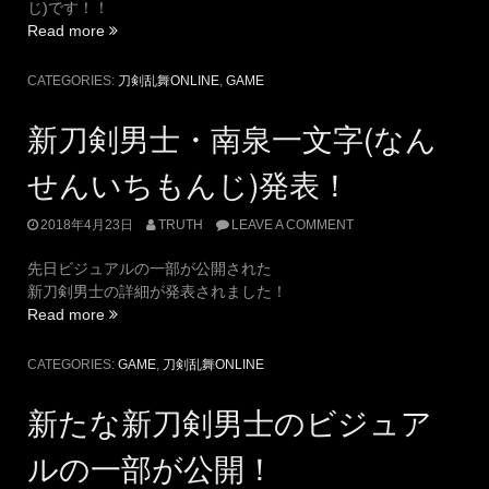
じ)です！！
“2018
Read more
年
4
CATEGORIES:
刀剣乱舞ONLINE
,
GAME
月
版
新刀剣男士・南泉一文字(なん
「江
戸
せんいちもんじ)発表！
城
潜
2018年4月23日
TRUTH
LEAVE A COMMENT
入
調
先日ビジュアルの一部が公開された
査」
新刀剣男士の詳細が発表されました！
イ
“新
Read more
ベ
刀
ン
剣
CATEGORIES:
GAME
,
刀剣乱舞ONLINE
ト
男
開
士・
新たな新刀剣男士のビジュア
幕！”
南
泉
ルの一部が公開！
一