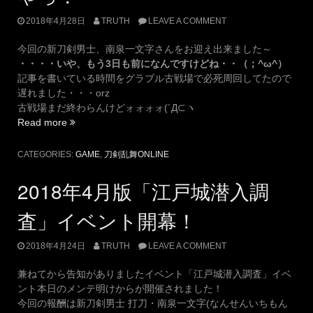
動
2018年4月28日
TRUTH
LEAVE A COMMENT
画
を
今回の新刀剣男士、南泉一文字さんをお迎え出来ました～
UP！”
・・・・いや、もう3日も前になんですけどね・・（；^ω^）
記事を書いている時間をグラブル古戦場で必死周回してたので
遅れました・・・orz
古戦場まだ終わらんけどォォォォ(´Д⊂ヽ
“南
Read more
泉
さ
CATEGORIES:
GAME
,
刀剣乱舞ONLINE
ん
を
2018年4月版「江戸城潜入調
お
迎
査」イベント開幕！
え
し
2018年4月24日
TRUTH
LEAVE A COMMENT
た・・
に
兼ねてから告知がありましたイベント「江戸城潜入調査」イベ
ゃ
ント本日のメンテ明けからが開催されました！
っ！”
今回の報酬は新刀剣男士 打刀・南泉一文字(なんせんいちもん