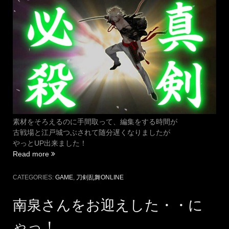
素材をそろえるのに手間取って、編集をする時間が
古戦場と江戸城つぶされて随分遅くなりましたが
やっとUP出来ました！
“南
Read more
泉
さ
CATEGORIES:
GAME
,
刀剣乱舞ONLINE
ん
の
南泉さんをお迎えした・・に
お
迎
ゃっ！
え