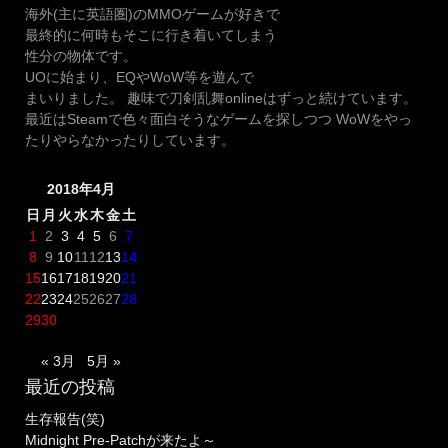
ビ
く
海外(主に英語圏)のMMOゲームが好きで
ゲ
だ
最終的に何時もそこに行き着いてしまう
さ
ー
性分の物体です。
い
UOに始まり、EQやWoW等を遊んで
シ
(切
まいりました。 趣味で刀剣乱舞onlineはずっと続けています。
ョ
実)”
最近はSteamで色々面白そうなゲームを探しつつ WoWをやっ
ン
たりやらなかったりしています。
2018年4月
日
月
火
水
木
金
土
1
2
3
4
5
6
7
8
9
10
11
12
13
14
15
16
17
18
19
20
21
22
23
24
25
26
27
28
29
30
« 3月
5月 »
最近の投稿
生存報告(笑)
Midnight Pre-Patchが来たよ～