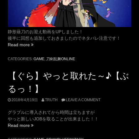
一
部
が
公
開！”
静形薙刀のお迎え動画をUPしました！
後半に回想も追加しておきましたのでネタバレ注意です！
“静
Read more
さ
ん
CATEGORIES:
GAME
,
刀剣乱舞ONLINE
の
動
【ぐら】やっと取れた～♪【ぶ
画
を
るっ！】
UP
し
2018年4月19日
TRUTH
LEAVE A COMMENT
ま
し
グラブルに導入されてから時間は立ちますが
た”
やっと新しいJOBを取ることが出来ました！！
“【ぐ
Read more
ら】
や