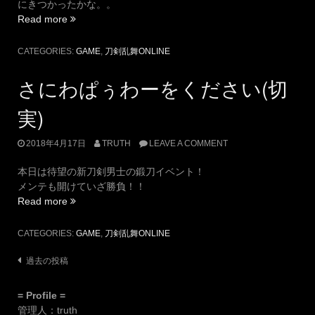
にきつかったかな。。
“静
Read more
形
薙
CATEGORIES:
GAME
,
刀剣乱舞ONLINE
刀・
鍛
さにわぱぅわーをください(切
刀
結
実)
果！”
2018年4月17日
TRUTH
LEAVE A COMMENT
本日は待望の新刀剣男士の鍛刀イベント！
メンテも開けていざ勝負！！
“さ
Read more
に
わ
CATEGORIES:
GAME
,
刀剣乱舞ONLINE
ぱ
ぅ
投
過去の投稿
わ
稿
ー
= Profile =
ナ
を
管理人：truth