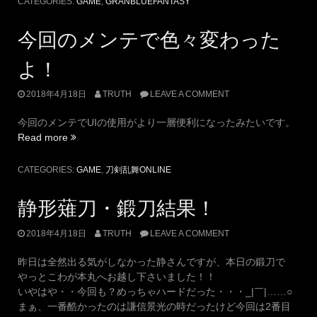
CATEGORIES:
GAME
,
GRANBLUEFANTASY
っ
と
今回のメンテで色々変わった
取
れ
よ！
た
～
2018年4月18日
TRUTH
LEAVE A COMMENT
♪【ぶ
る
今回のメンテでUIの使用がより一層便利になったみたいです。
っ！】”
“今
Read more
回
の
CATEGORIES:
GAME
,
刀剣乱舞ONLINE
メ
ン
静形薙刀・鍛刀結果！
テ
で
2018年4月18日
TRUTH
LEAVE A COMMENT
色々
変
昨日は全然出る気がしなかった静さんですが、本日の鍛刀で
わ
やっとこわが本丸へお越し下さいました！！
っ
いやはや・・今回も？めっちゃハードだった・・・_|￣|……○
た
まぁ、一番酷かったのは謙信景光の時だったけど今回は2番目
よ！”