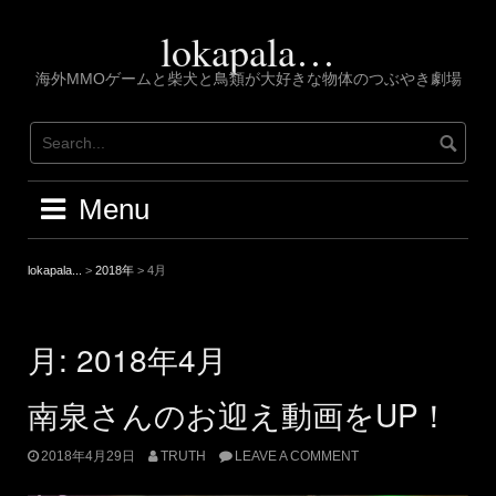
Skip
to
lokapala…
content
海外MMOゲームと柴犬と鳥類が大好きな物体のつぶやき劇場
Menu
lokapala...
>
2018年
>
4月
月:
2018年4月
南泉さんのお迎え動画をUP！
2018年4月29日
TRUTH
LEAVE A COMMENT