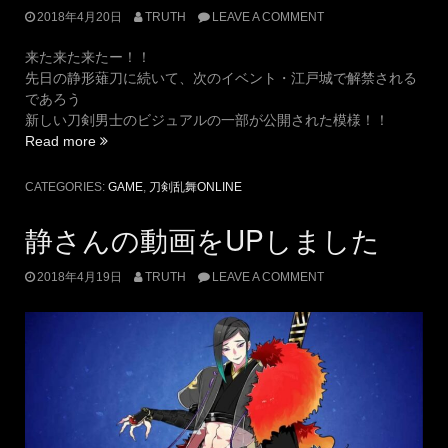
文
2018年4月20日
TRUTH
LEAVE A COMMENT
字
(な
来た来た来たー！！
ん
先日の静形薙刀に続いて、次のイベント・江戸城で解禁される
せ
であろう
ん
新しい刀剣男士のビジュアルの一部が公開された模様！！
い
“新
Read more
ち
た
も
な
CATEGORIES:
GAME
,
刀剣乱舞ONLINE
ん
新
じ)
刀
静さんの動画をUPしました
発
剣
表！”
男
2018年4月19日
TRUTH
LEAVE A COMMENT
士
の
ビ
ジ
ュ
ア
ル
の