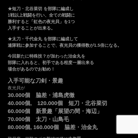
★短刀・北谷菜切 を部隊に編成し
1戦以上戦闘を行い、全ての戦闘に
勝利すると「虹色の夜光貝」を1つ
入手することが出来る。
★太刀・千代金丸 を部隊に編成して
連隊戦に参加することで、夜光貝の獲得数が1.5倍になる。
今回新たに特殊技？が加わった治金丸を
部隊に入れると、初手である程度一層出来る
場合があるのでお勧め！
入手可能な刀剣・景趣
夜光貝が
30.000個 脇差・浦島虎徹
40.000個, 120.000個 短刀・北谷菜切
60.000個 新景趣「展望の間・海辺」
70.000個 太刀・山鳥毛
80.000個, 160.000個 脇差・治金丸