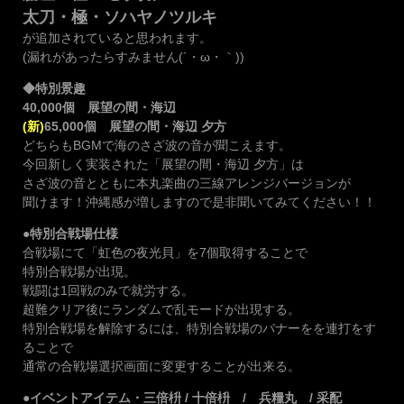
太刀・極・ソハヤノツルキ
が追加されていると思われます。
(漏れがあったらすみません(´・ω・｀))
◆特別景趣
40,000個 展望の間・海辺
(新)
65,000個 展望の間・海辺 夕方
どちらもBGMで海のさざ波の音が聞こえます。
今回新しく実装された「展望の間・海辺 夕方」は
さざ波の音とともに本丸楽曲の三線アレンジバージョンが
聞けます！沖縄感が増しますので是非聞いてみてください！！
●特別合戦場仕様
合戦場にて「虹色の夜光貝」を7個取得することで
特別合戦場が出現。
戦闘は1回戦のみで就労する。
超難クリア後にランダムで乱モードが出現する。
特別合戦場を解除するには、特別合戦場のバナーをを連打をす
ることで
通常の合戦場選択画面に変更することが出来る。
●イベントアイテム・三倍枡 / 十倍枡 / 兵糧丸 / 采配