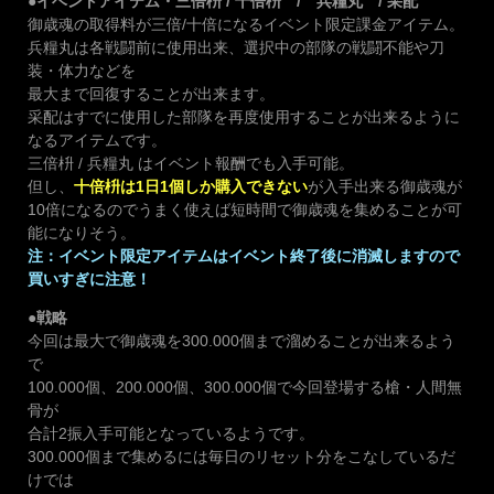
●イベントアイテム・三倍枡 / 十倍枡 / 兵糧丸 / 采配
御歳魂の取得料が三倍/十倍になるイベント限定課金アイテム。
兵糧丸は各戦闘前に使用出来、選択中の部隊の戦闘不能や刀
装・体力などを
最大まで回復することが出来ます。
采配はすでに使用した部隊を再度使用することが出来るように
なるアイテムです。
三倍枡 / 兵糧丸 はイベント報酬でも入手可能。
但し、
十倍枡は1日1個しか購入できない
が入手出来る御歳魂が
10倍になるのでうまく使えば短時間で御歳魂を集めることが可
能になりそう。
注：イベント限定アイテムはイベント終了後に消滅しますので
買いすぎに注意！
●戦略
今回は最大で御歳魂を300.000個まで溜めることが出来るよう
で
100.000個、200.000個、300.000個で今回登場する槍・人間無
骨が
合計2振入手可能となっているようです。
300.000個まで集めるには毎日のリセット分をこなしているだ
けでは