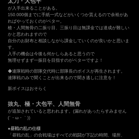
太刀・大包平
が入手出来ることがある。
150.000個までに手紙一式などがいくつか貰えるので余裕があ
ればやっておくのがベター。
槍・人間無骨の二振り目、三振り目は無課金では達成が難しい
かと思われますので
自分のお財布と相談しながら課金していくのが良いかと思いま
す。
入手の機会は今後も何かしらあると思うので
無理せずまず一振目を目指すのがベターですよ！
◆連隊戦時の部隊交代時に部隊長のボイスが再生されます。
連隊戦のみで聞くことが出来るので聞き逃しに注意を！
新ボイスはおそらく
抜丸、極・大包平、人間無骨
が追加されていると思われます。(漏れがあったらすみません
(´・ω・｀))
●昼戦の乱の仕様
「昼戦の乱」の合戦場はすべての戦闘が下記の時間、場所、