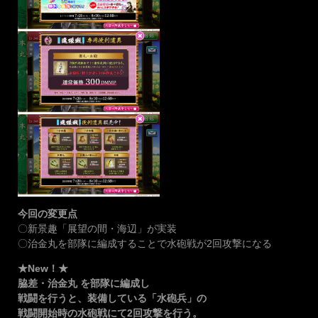
今回の変更点
〇新景趣「展望の間・海辺」が実装
〇治金丸を部隊に編成することで水砲戦が2回攻撃になる
★New！★
脇差・治金丸 を部隊に編成し
戦闘を行うと、装備している「水砲兵」の
戦闘開始時の水砲戦にて2回攻撃を行う。