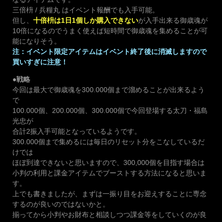
三倍枡 / 兵糧丸 はイベント報酬でも入手可能。
但し、
十倍枡は1日1個しか購入できない
が入手出来る御歳魂が
10倍になるのでうまく使えば短時間で御歳魂を集めることが可
能になりそう。
注：イベント限定アイテムはイベント終了後に消滅しますので
買いすぎに注意！
●戦略
今回は最大で御歳魂を300.000個まで溜めることが出来るよう
で
100.000個、200.000個、300.000個で今回登場する太刀・福島
光忠が
合計2振入手可能となっているようです。
300.000個まで集めるには毎日のリセット分をこなしているだ
けでは
ほぼ到達できないと思いますので、300,000個を目指す場合は
小判の利用と課金アイテムでブーストする方法になると思いま
す。
上でも書きましたが、まずは一振り目をお迎えすることに専念
するのが良いのではないかと。
揃ってから小判やお財布と相談しつつ課金等をしていくのが良