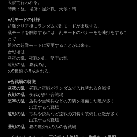
天候で行われる。
時間：昼、場所：屋外戦、天候：晴
●乱モードの仕様
超難クリア後にランダムで乱モードが出現する。
乱モードを解除するには、乱モードのバナーをを連打をするこ
とで
通常の超難モードに変更することが出来る。
合戦場は
昼夜の乱、夜戦の乱、堅牢の乱
遠戦の乱、昼戦の乱
の5種類で構成される。
●合戦場の特徴
昼夜の乱
：昼戦と夜戦がランダムで入れ替わる合戦場
夜戦の乱
：夜戦が多い合戦場
堅牢の乱
：盾兵や重騎兵などの刀装を装備した敵が多く
出現する合戦場
遠戦の乱
：弓兵や銃兵など遠戦の刀装を装備した敵が多く
出現する合戦場
昼戦の乱
：昼の屋外戦のみの合戦場