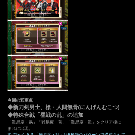
_
今回の変更点
◆新刀剣男士、槍・人間無骨(にんげんむこつ)
◆特殊合戦「昼戦の乱」の追加
「難易度・易」「難易度・普」「難易度・難」をクリア後に
まれに出現。
*以前からある「難易度・乱」は5種類のパターンで構成されて