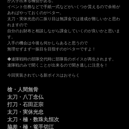
が入手出来る機会がある。
イベント任務などで手紙一式などがいくつか貰えるので余裕が
あればやっておくのがベター。
太刀・実休光忠の二振り目は無課金では達成が難しいかと思わ
れますので
自分のお財布と相談しながら課金していくのが良いかと思いま
す。
入手の機会は今後も何かしらあると思うので
無理せずまず一振目を目指すのがベターですよ！
◆連隊戦時の部隊交代時に部隊長のボイスが再生されます。
連隊戦のみで聞くことが出来るので聞き逃しに注意を！
今回実装されている新ボイスはおそらく
槍・人間無骨
太刀・八丁念仏
打刀・石田正宗
太刀・実休光忠
太刀・極・数珠丸恒次
脇差・極・篭手切江