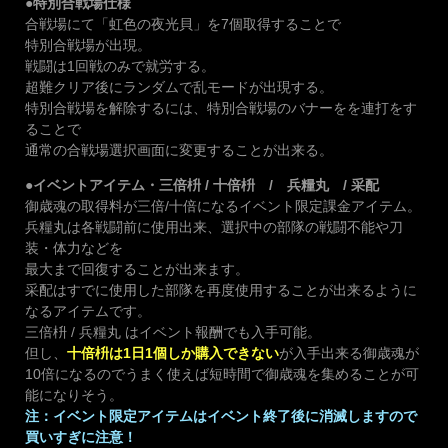
●特別合戦場仕様
合戦場にて「虹色の夜光貝」を7個取得することで
特別合戦場が出現。
戦闘は1回戦のみで就労する。
超難クリア後にランダムで乱モードが出現する。
特別合戦場を解除するには、特別合戦場のバナーをを連打をす
ることで
通常の合戦場選択画面に変更することが出来る。
●イベントアイテム・三倍枡 / 十倍枡 / 兵糧丸 / 采配
御歳魂の取得料が三倍/十倍になるイベント限定課金アイテム。
兵糧丸は各戦闘前に使用出来、選択中の部隊の戦闘不能や刀
装・体力などを
最大まで回復することが出来ます。
采配はすでに使用した部隊を再度使用することが出来るように
なるアイテムです。
三倍枡 / 兵糧丸 はイベント報酬でも入手可能。
但し、
十倍枡は1日1個しか購入できない
が入手出来る御歳魂が
10倍になるのでうまく使えば短時間で御歳魂を集めることが可
能になりそう。
注：イベント限定アイテムはイベント終了後に消滅しますので
買いすぎに注意！