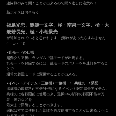
連隊戦のみで聞くことが出来るので聞き逃しに注意を！
新ボイスはおそらく
福島光忠、鶴姫一文字、極・南泉一文字、極・大
般若長光、極・小竜景光
が追加されていると思われます。(漏れがあったらすみません
(´・ω・｀))
●乱モードの仕様
超難クリア後にランダムで乱モードが出現する。
乱モードを解除するには、乱モードのバナーをを連打をするこ
とで
通常の超難モードに変更することが出来る。
●イベントアイテム・三倍枡 / 十倍枡 / 兵糧丸 / 采配
御歳魂の取得料が三倍/十倍になるイベント限定課金アイテム。
兵糧丸は各戦闘前に使用出来、選択中の部隊の戦闘不能や刀
装・体力などを
最大まで回復することが出来ます。
采配はすでに使用した部隊を再度使用することが出来るように
なるアイテムです。