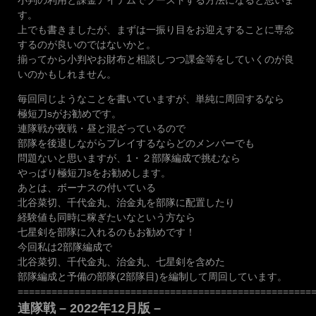
す。
上でも書きましたが、まずは一振り目をお迎えすることに専念
するのが良いのではないかと。
揃ってから小判やお財布と相談しつつ課金等をしていくのが良
いのかもしれません。
毎回同じようなことを書いていますが、単純に周回するなら
極短刀sがお勧めです。
連隊戦が夜戦・昼と混ざっているので
部隊を後退しながらプレイするならどのメンバーでも
問題ないと思いますが、1・２部隊編成で挑むなら
やっぱり極短刀sをお勧めします。
あとは、ボーナスの付いている
北谷菜切、千代金丸、治金丸を部隊に配置したり
経験値も同時に稼ぎたいなという方なら
七星剣を部隊に入れるのもお勧めです！
今回私は2部隊編成で
北谷菜切、千代金丸、治金丸、七星剣を含めた
部隊編成と予備の部隊(2部隊目)を編制して周回しています。
====================================================
連隊戦 – 2022年12月版 –