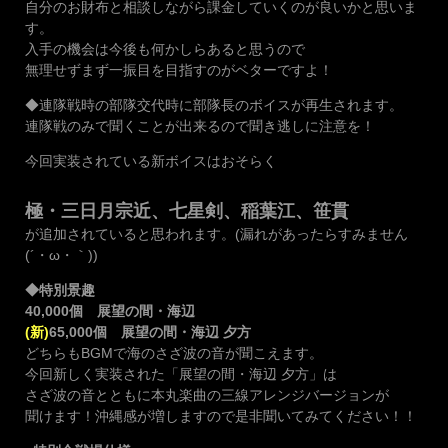
自分のお財布と相談しながら課金していくのが良いかと思いま
す。
入手の機会は今後も何かしらあると思うので
無理せずまず一振目を目指すのがベターですよ！
◆連隊戦時の部隊交代時に部隊長のボイスが再生されます。
連隊戦のみで聞くことが出来るので聞き逃しに注意を！
今回実装されている新ボイスはおそらく
極・三日月宗近、七星剣、稲葉江、笹貫
が追加されていると思われます。(漏れがあったらすみません
(´・ω・｀))
◆特別景趣
40,000個 展望の間・海辺
(新)
65,000個 展望の間・海辺 夕方
どちらもBGMで海のさざ波の音が聞こえます。
今回新しく実装された「展望の間・海辺 夕方」は
さざ波の音とともに本丸楽曲の三線アレンジバージョンが
聞けます！沖縄感が増しますので是非聞いてみてください！！