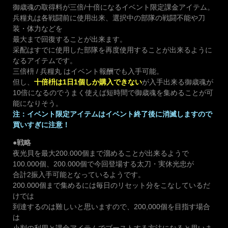
御歳魂の取得料が三倍/十倍になるイベント限定課金アイテム。
兵糧丸は各戦闘前に使用出来、選択中の部隊の戦闘不能や刀
装・体力などを
最大まで回復することが出来ます。
采配はすでに使用した部隊を再度使用することが出来るように
なるアイテムです。
三倍枡 / 兵糧丸 はイベント報酬でも入手可能。
但し、
十倍枡は1日1個しか購入できない
が入手出来る御歳魂が
10倍になるのでうまく使えば短時間で御歳魂を集めることが可
能になりそう。
注：イベント限定アイテムはイベント終了後に消滅しますので
買いすぎに注意！
●戦略
夜光貝を最大200.000個まで溜めることが出来るようで
100.000個、200.000個で今回登場する太刀・実休光忠が
合計2振入手可能となっているようです。
200.000個まで集めるには毎日のリセット分をこなしているだ
けでは
到達するのは難しいと思いますので、200,000個を目指す場合
は
小判の利用と課金アイテムでブーストする方法になると思いま