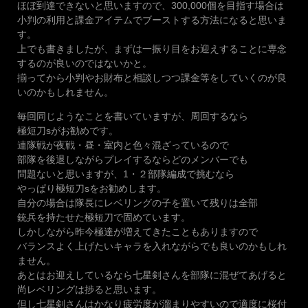
ほぼ到達できないと思いますので、300,000個を目指す場合は
小判の利用と課金アイテムでブーストする方法になると思いま
す。
上でも書きましたが、まずは一振り目をお迎えすることに専念
するのが良いのではないかと。
揃ってから小判やお財布と相談しつつ課金等をしていくのが良
いのかもしれません。
毎回同じようなことを書いていますが、周回するなら
極短刀sがお勧めです。
連隊戦が夜戦・昼・室内と色々混ざっているので
部隊を後退しながらプレイするならどのメンバーでも
問題ないと思いますが、1・２部隊編成で挑むなら
やっぱり極短刀sをお勧めします。
自分の場合は隊長にレベリングの子を置いて残りは全部
銃兵を持たせた極短刀で固めています。
しかしながら昨今極達が増えてきたこともありますので
バランスよく上げたいキャラを入れながらでも良いのかもしれ
ません。
あとはお迎えしているなら七星剣さんを部隊に混ぜてあげると
尚レベリングは捗ると思います。
但し七星剣さんはかなり疲労度が溜まりやすいので適度に桜付