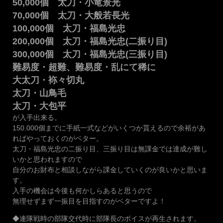
50,000個 太刀・小竜景光
70,000個 太刀・大般若長光
100,000個 太刀・福島光忠
200,000個 太刀・福島光忠(二振り目)
300,000個 太刀・福島光忠(三振り目)
難易度・超難、難易度・乱にて稀に
大太刀・袮々切丸
太刀・山鳥毛
太刀・大包平
が入手出来る。
150.000個までに手紙一式などがいくつか貰えるので余裕があ
ればやっておくのがベター。
太刀・福島光忠の二振り目、三振り目は無課金では達成が難し
いかと思われますので
自分のお財布と相談しながら課金していくのが良いかと思いま
す。
入手の機会は今後も何かしらあると思うので
無理せずまず一振目を目指すのがベターですよ！
◆連隊戦時の部隊交代時に部隊長のボイスが再生されます。