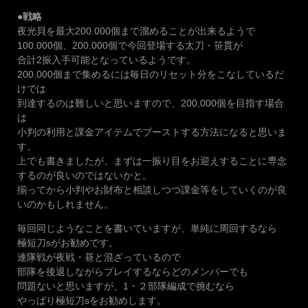
●戦略
夜光貝を最大200.000個まで溜めることが出来るようで
100.000個、200.000個で今回登場する太刀・笹貫が
合計2振入手可能となっているようです。
200.000個まで集めるには毎日のリセット分をこなしているだ
けでは
到達するのは難しいと思いますので、200,000個を目指す場合
は
小判の利用と課金アイテムでブーストする方法になると思いま
す。
上でも書きましたが、まずは一振り目をお迎えすることに専念
するのが良いのではないかと。
揃ってから小判やお財布と相談しつつ課金等をしていくのが良
いのかもしれません。
毎回同じようなことを書いていますが、単純に周回するなら
極短刀sがお勧めです。
連隊戦が夜戦・昼と混ざっているので
部隊を後退しながらプレイするならどのメンバーでも
問題ないと思いますが、1・２部隊編成で挑むなら
やっぱり極短刀sをお勧めします。