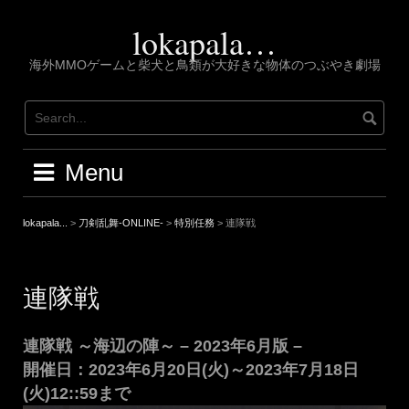
Skip
to
lokapala…
content
海外MMOゲームと柴犬と鳥類が大好きな物体のつぶやき劇場
Menu
lokapala...
>
刀剣乱舞-ONLINE-
>
特別任務
>
連隊戦
連隊戦
連隊戦 ～海辺の陣～ – 2023年6月版 –
開催日：2023年6月20日(火)～2023年7月18日
(火)12::59まで