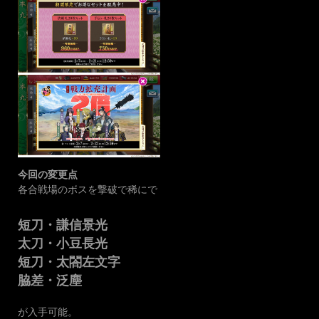
今回の変更点
各合戦場のボスを撃破で稀にで
短刀・謙信景光
太刀・小豆長光
短刀・太閤左文字
脇差・泛塵
が入手可能。