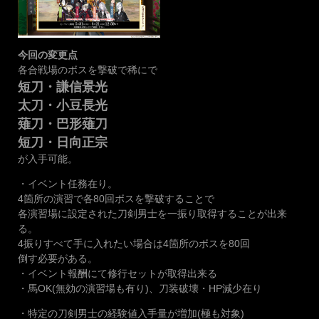
今回の変更点
各合戦場のボスを撃破で稀にで
短刀・謙信景光
太刀・小豆長光
薙刀・巴形薙刀
短刀・日向正宗
が入手可能。
・イベント任務在り。
4箇所の演習で各80回ボスを撃破することで
各演習場に設定された刀剣男士を一振り取得することが出来
る。
4振りすべて手に入れたい場合は4箇所のボスを80回
倒す必要がある。
・イベント報酬にて修行セットが取得出来る
・馬OK(無効の演習場も有り)、刀装破壊・HP減少在り
・特定の刀剣男士の経験値入手量が増加(極も対象)