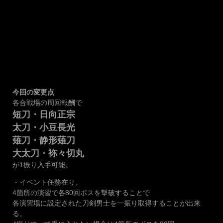
今回の変更点
各合戦場の周回報酬で
短刀・日向正宗
太刀・小豆長光
薙刀・静形薙刀
大太刀・袮々切丸
が1振り入手可能。
・イベント任務在り。
4箇所の演習で各80回ボスを撃破することで
各演習場に設定された刀剣男士を一振り取得することが出来
る。