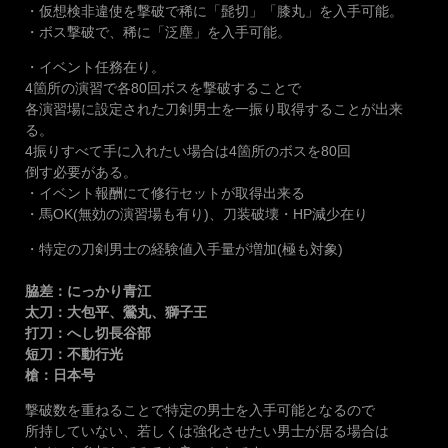
・仮想検非違使を撃破で稀に「髭切」「膝丸」を入手可能。
・ボス撃破で、稀に「泛塵」を入手可能。
・イベント任務在り。
4箇所の演習で各80回ボスを撃破することで
各演習場に設定された刀剣男士を一振り取得することが出来
る。
4振りすべて手に入れたい場合は4箇所のボスを80回
倒す必要がある。
・イベント報酬にて修行セットが取得出来る
・馬OK(無効の演習場も有り)、刀装破壊・HP減少在り
・特定の刀剣男士の経験値入手量が増加(極も対象)
脇差：にっかり青江
太刀：大包平、鶯丸、獅子王
打刀：へし切長谷部
短刀：不動行光
槍：日本号
撃破数を重ねることで特定の男士を入手可能となるので
所持していない、若しくは強化させたい男士が居る場合は