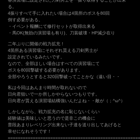
る。
4振りすべて手に入れたい場合は4箇所のボスを80回
倒す必要がある。
・イベント報酬にて修行セットが取得出来る
・馬OK(無効の演習場も有り)、刀装破壊・HP減少在り
二年ぶりに開催の戦力拡充！
4箇所ある演習場にそれぞれ貰える刀剣男士が
設定されているみたいです。
なので、全部ほしい場合はすべての演習場にて
ボスを80回撃破する必要があります。
全部やろうとすると320回撃破ってことかな（遠い目・・
私は今回はあんまり時間が取れないので
日向君狙いで一か所しかやらないつもりです。
日向君が貰える演習場結構強いんだよね・・敵が（；^ω^）
しかしながら、戦力拡充の名に恥じないくらい
経験値は美味しいと思うので是非この機会に
普段あまりレベリング出来ない子達を送り出してあげると
幸せになれそうです！
====================================================