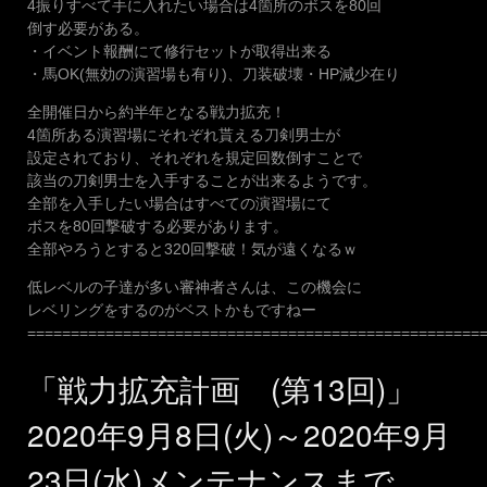
4振りすべて手に入れたい場合は4箇所のボスを80回
倒す必要がある。
・イベント報酬にて修行セットが取得出来る
・馬OK(無効の演習場も有り)、刀装破壊・HP減少在り
全開催日から約半年となる戦力拡充！
4箇所ある演習場にそれぞれ貰える刀剣男士が
設定されており、それぞれを規定回数倒すことで
該当の刀剣男士を入手することが出来るようです。
全部を入手したい場合はすべての演習場にて
ボスを80回撃破する必要があります。
全部やろうとすると320回撃破！気が遠くなるｗ
低レベルの子達が多い審神者さんは、この機会に
レベリングをするのがベストかもですねー
====================================================
「戦力拡充計画 (第13回)」
2020年9月8日(火)～2020年9月
23日(水)メンテナンスまで