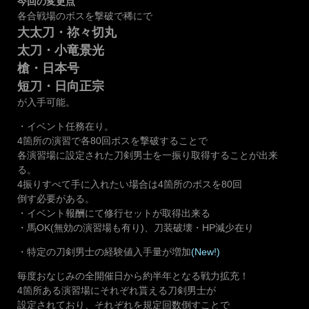
今回の変更点
各合戦場のボスを撃破で稀にで
大太刀・祢々切丸
太刀・小竜景光
槍・日本号
短刀・日向正宗
が入手可能。
・イベント任務在り。
4箇所の演習で各80回ボスを撃破することで
各演習場に設定された刀剣男士を一振り取得することが出来
る。
4振りすべて手に入れたい場合は4箇所のボスを80回
倒す必要がある。
・イベント報酬にて修行セットが取得出来る
・馬OK(無効の演習場も有り)、刀装破壊・HP減少在り
・特定の刀剣男士の経験値入手量が増加
(New!)
毎度おなじみの全開催日から約半年となる戦力拡充！
4箇所ある演習場にそれぞれ貰える刀剣男士が
設定されており、それぞれを規定回数倒すことで