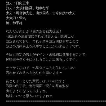
短刀：日向正宗
打刀：大倶利伽羅、地蔵行平
太刀：燭台切光忠、山伏国広、古今伝授の太刀
大太刀：蛍丸
槍：御手杵
なんだか久しぶり感のある戦力拡充！
4箇所ある演習場にそれぞれ貰える刀剣男士が
設定されており、それぞれを規定回数倒すことで
該当の刀剣男士を入手することが出来るようです。
今回も特定の男士がイベントの戦闘に参加することで、
経験値を多く手に入れることが出来るようです。
せっかくなので、七星剣さんをお供にぶいぶい
言わせてみるのもありかと思いますｗ
あとちょっとした変更っぽい？のですが
戦闘の終了後、進行画面に現在の撃破数が
出るようになっていますね。
地味にいいと思うのですよねｗ
====================================================