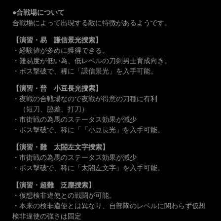
●合戦場について
合戦場によって出現する敵に特徴があるようです。
【演習・易 謙信景光捜索】
・経験値が多めに獲得できる。
・難易度が低い為、低レベルの刀剣男士育成向き。
・ボス撃破で、稀に「謙信景光」を入手可能。
【演習・普 小豆長光捜索】
・夜戦の合戦場なので夜戦が得意の刀種に有利
（短刀、脇差、打刀）
・市街戦の為馬のステータス効果が減少
・ボス撃破で、稀に「「小豆長光」を入手可能。
【演習・難 太閤左文字捜索】
・市街戦の為馬のステータス効果が減少
・ボス撃破で、稀に「太閤左文字」を入手可能。
【演習・超難 泛塵捜索】
・仮想検非違使との戦闘が可能。
・本来の検非違使とは異なり、自部隊のレベルに関わらず仮想
検非違使の強さは固定