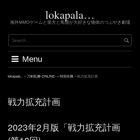
Skip
to
lokapala…
content
海外MMOゲームと柴犬と鳥類が大好きな物体のつぶやき劇場
Menu
lokapala...
>
刀剣乱舞-ONLINE-
>
特別任務
>
戦力拡充計画
戦力拡充計画
2023年2月版「戦力拡充計画
(第18回)」