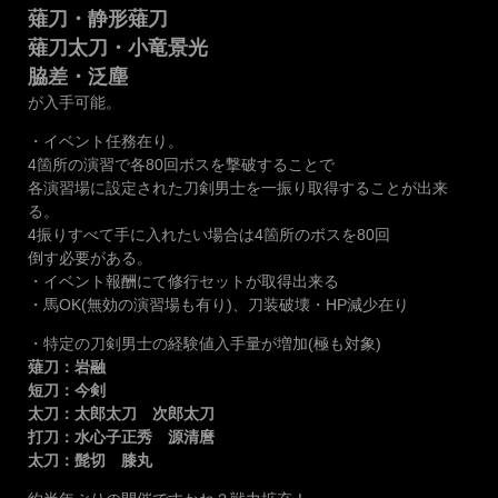
薙刀・静形薙刀
薙刀太刀・小竜景光
脇差・泛塵
が入手可能。
・イベント任務在り。
4箇所の演習で各80回ボスを撃破することで
各演習場に設定された刀剣男士を一振り取得することが出来
る。
4振りすべて手に入れたい場合は4箇所のボスを80回
倒す必要がある。
・イベント報酬にて修行セットが取得出来る
・馬OK(無効の演習場も有り)、刀装破壊・HP減少在り
・特定の刀剣男士の経験値入手量が増加(極も対象)
薙刀：岩融
短刀：今剣
太刀：太郎太刀 次郎太刀
打刀：水心子正秀 源清麿
太刀：髭切 膝丸