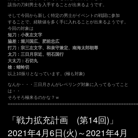
該当の刀剣男士を入手することが出来るようです。
そして今回から新しく特定の男士がイベントの戦闘に参加
することで、経験値を多く手に入れることが出来るようです。
今回の対象は
短刀：小夜左文字
脇差：堀川国広、肥前忠広
打刀：宗三左文字、和泉守兼定、南海太郎朝尊
太刀：三日月宗近、明石国行
大太刀：石切丸
槍：蜻蛉切
以上10振りとなっています。(極も対象)
なんか・・・三日月さんがレベリング対象に入ってるってこと
は・・
そろそろ極来るのかな？ｗ
====================================================
「戦力拡充計画 (第14回)」
2021年4月6日(火)～2021年4月