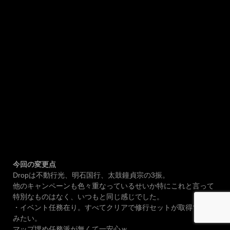
今回の変更点
Dropは不動行光、明石国行、太鼓鐘貞宗の3振。
他のキャンペーンも色々重なっているせいか特にこれと言って
特別なものはなく、いつもと同じ感じでした。
・イベント任務在り。すべてクリアで修行セットが取得できる
みたい。
マップ埋め任務派が無くて一安心ｗ