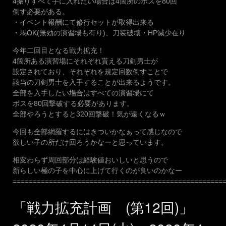
4振りすべて手に入れたい場合は4箇所のボスを80回
倒す必要がある。
・イベント報酬にて修行セットが取得出来る
・馬OK(無効の演習場も有り)、刀装破壊・HP減少在り
今年二回目となる戦力拡充！
4箇所ある演習場にそれぞれ貰える刀剣男士が
設定されており、それぞれを規定回数倒すことで
該当の刀剣男士を入手することが出来るようです。
全部を入手したい場合はすべての演習場にて
ボスを80回撃破する必要があります。
全部やろうとすると320回撃破！気が遠くなるｗ
今回も全部網羅するにはきついかなぁって感じなので
欲しい子の所だけ回ろうかなーと思っています。
相変わらず周回部分は経験値おいしいと思うので
新らしい極の子を中心に上げて行くのが良いのかなー
====================================================
「戦力拡充計画 (第12回)」