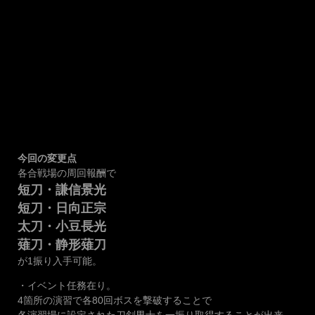
今回の変更点
各合戦場の周回報酬で
短刀・謙信景光
短刀・日向正宗
太刀・小豆長光
薙刀・静形薙刀
が1振り入手可能。
・イベント任務在り。
4箇所の演習で各80回ボスを撃破することで
各演習場に設定された刀剣男士を一振り取得することが出来