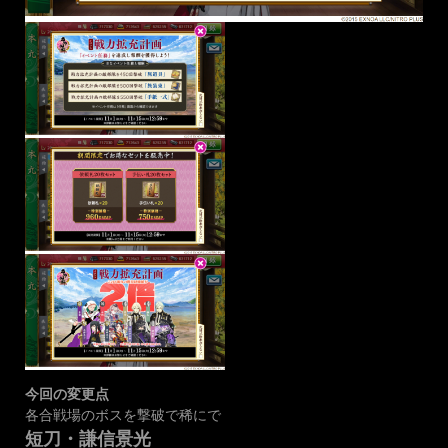
今回の変更点
各合戦場のボスを撃破で稀にで
短刀・謙信景光