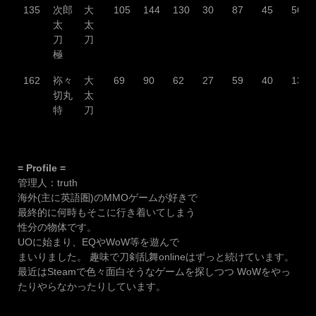
135
次郎
大
105
144
130
30
87
45
56
太
太
刀
刀
極
162
袮々
大
69
90
62
27
59
40
13
切丸
太
特
刀
= Profile =
管理人：truth
海外(主に英語圏)のMMOゲームが好きで
最終的に何時もそこに行き着いてしまう
性分の物体です。
UOに始まり、EQやWoW等を遊んで
まいりました。 趣味で刀剣乱舞onlineはずっと続けています。
最近はSteamで色々面白そうなゲームを探しつつ WoWをやっ
たりやらなかったりしています。