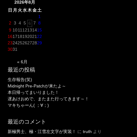
2026年8月
日
月
火
水
木
金
土
1
2
3
4
5
7
8
6
9
10
11
12
13
14
15
16
17
18
19
20
21
22
23
24
25
26
27
28
29
30
31
« 6月
最近の投稿
生存報告(笑)
Midnight Pre-Patchが来たよ～
本日帰ってまいりました！
遅あけおめで、またまた行ってきます～！
マキちゃーん( ；∀；)
最近のコメント
新極男士、極・江雪左文字が実装！
に
truth
より