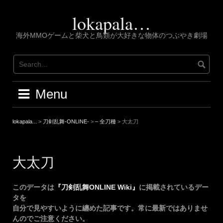
Skip
to
lokapala…
content
海外MMOゲームと柴犬と鳥類が大好きな物体のつぶやき劇場
Menu
lokapala...
>
刀剣乱舞-ONLINE-
>
– 全刀種
>
大太刀
大太刀
このデータは
『刀剣乱舞ONLINE Wiki』
に掲載されているデー
タを
自分で見やすいように纏めた記事です。常に最新ではありませ
んのでご注意ください。