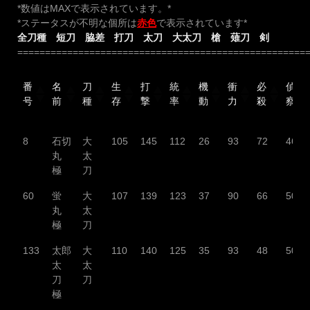
*数値はMAXで表示されています。*
*ステータスが不明な個所は
赤色
で表示されています*
全刀種
短刀
脇差
打刀
太刀
大太刀
槍
薙刀
剣
====================================================
番
名
刀
生
打
統
機
衝
必
偵
号
前
種
存
撃
率
動
力
殺
察
8
石切
大
105
145
112
26
93
72
46
丸
太
極
刀
60
蛍
大
107
139
123
37
90
66
50
丸
太
極
刀
133
太郎
大
110
140
125
35
93
48
50
太
太
刀
刀
極