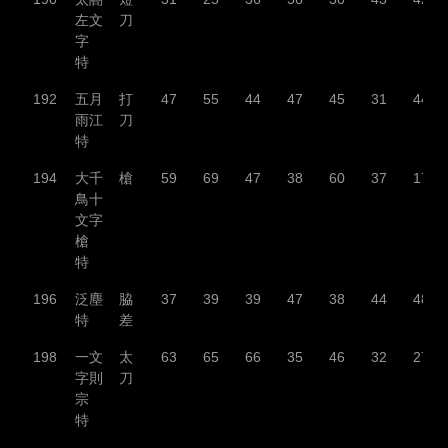
左文
刀
字
特
192
五月
打
47
55
44
47
45
31
44
雨江
刀
特
194
大千
槍
59
69
47
38
60
37
17
鳥十
文字
槍
特
196
泛塵
脇
37
39
39
47
38
44
48
特
差
198
一文
太
63
65
66
35
46
32
27
字則
刀
宗
特