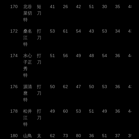
170
北谷
短
41
26
42
51
30
35
48
菜切
刀
特
172
桑名
打
53
61
54
43
53
34
43
江
刀
特
174
水心
打
51
56
49
48
54
36
44
子正
刀
秀
特
176
源清
打
50
62
47
50
53
36
43
麿
刀
特
178
松井
打
49
60
53
51
49
36
44
江
刀
特
180
山鳥
太
62
73
80
36
51
37
39