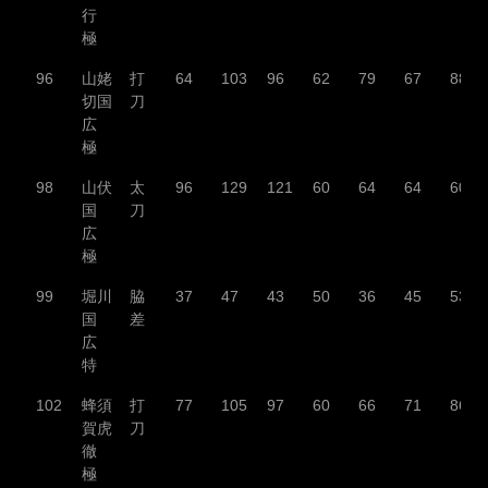
行
極
96
山姥
打
64
103
96
62
79
67
88
切国
刀
広
極
98
山伏
太
96
129
121
60
64
64
60
国
刀
広
極
99
堀川
脇
37
47
43
50
36
45
53
国
差
広
特
102
蜂須
打
77
105
97
60
66
71
86
賀虎
刀
徹
極