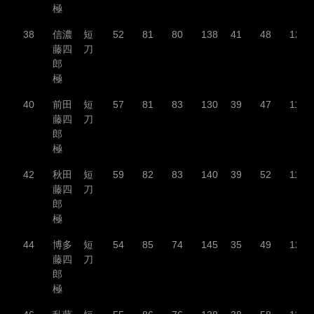
極
38
信濃
短
52
81
80
138
41
48
120
藤四
刀
郎
極
40
前田
短
57
81
83
130
39
47
112
藤四
刀
郎
極
42
秋田
短
59
82
83
140
39
52
113
藤四
刀
郎
極
44
博多
短
54
85
74
145
35
49
122
藤四
刀
郎
極