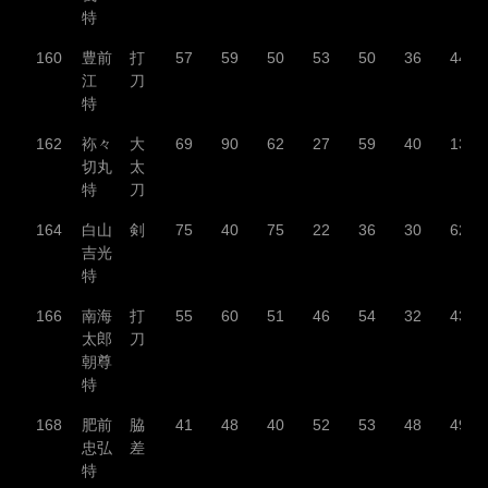
特
160
豊前
打
57
59
50
53
50
36
44
江
刀
特
162
袮々
大
69
90
62
27
59
40
13
切丸
太
特
刀
164
白山
剣
75
40
75
22
36
30
62
吉光
特
166
南海
打
55
60
51
46
54
32
43
太郎
刀
朝尊
特
168
肥前
脇
41
48
40
52
53
48
49
忠弘
差
特