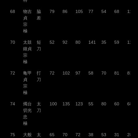
特
68
物吉
脇
79
86
105
77
54
68
110
貞
差
宗
極
70
太鼓
短
52
92
80
141
35
59
121
鐘貞
刀
宗
極
72
亀甲
打
72
102
97
58
70
81
83
貞
刀
宗
極
74
燭台
太
100
135
123
55
80
60
68
切光
刀
忠
極
75
大般
太
65
70
72
38
53
31
28