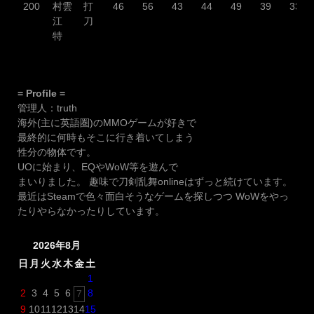
200
村雲
打
46
56
43
44
49
39
33
江
刀
特
= Profile =
管理人：truth
海外(主に英語圏)のMMOゲームが好きで
最終的に何時もそこに行き着いてしまう
性分の物体です。
UOに始まり、EQやWoW等を遊んで
まいりました。 趣味で刀剣乱舞onlineはずっと続けています。
最近はSteamで色々面白そうなゲームを探しつつ WoWをやっ
たりやらなかったりしています。
2026年8月
日
月
火
水
木
金
土
1
2
3
4
5
6
8
7
9
10
11
12
13
14
15