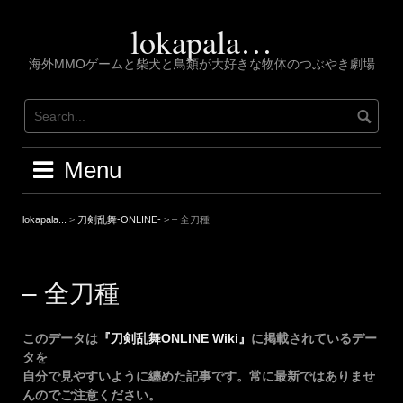
Skip
to
lokapala…
content
海外MMOゲームと柴犬と鳥類が大好きな物体のつぶやき劇場
Menu
lokapala...
>
刀剣乱舞-ONLINE-
>
– 全刀種
– 全刀種
このデータは
『刀剣乱舞ONLINE Wiki』
に掲載されているデー
タを
自分で見やすいように纏めた記事です。常に最新ではありませ
んのでご注意ください。