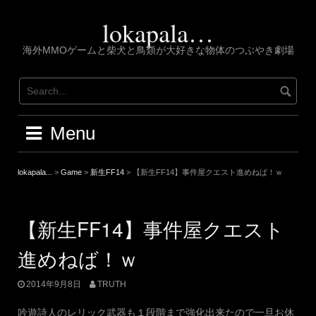
Skip
to
lokapala…
content
海外MMOゲームと柴犬と鳥類が大好きな物体のつぶやき劇場
Menu
lokapala...
>
Game
>
新生FF14
>
【新生FF14】事件屋クエスト進めねば！ｗ
【新生FF14】事件屋クエスト
進めねば！ｗ
2014年9月8日
TRUTH
吟遊詩人のレリック武器も１段階まで強化出来たので一旦お休