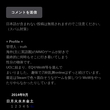
日本語が含まれない投稿は無視されますのでご注意ください。
（スパム対策）
= Profile =
管理人：truth
海外(主に英語圏)のMMOゲームが好きで
最終的に何時もそこに行き着いてしまう
性分の物体です。
UOに始まり、EQやWoW等を遊んで
まいりました。 趣味で刀剣乱舞onlineはずっと続けています。
最近はSteamで色々面白そうなゲームを探しつつ WoWをやっ
たりやらなかったりしています。
2014年9月
日
月
火
水
木
金
土
1
2
3
4
5
6