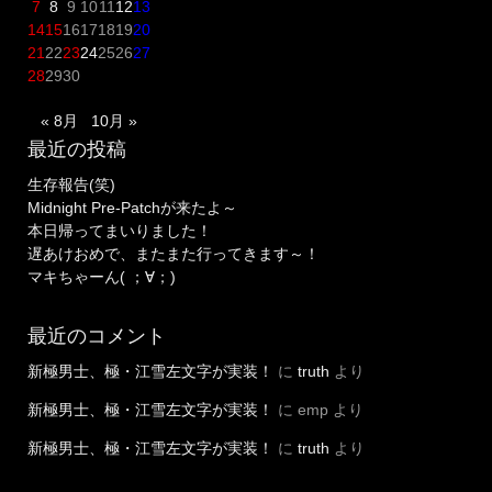
7
8
9
10
11
12
13
14
15
16
17
18
19
20
21
22
23
24
25
26
27
28
29
30
« 8月
10月 »
最近の投稿
生存報告(笑)
Midnight Pre-Patchが来たよ～
本日帰ってまいりました！
遅あけおめで、またまた行ってきます～！
マキちゃーん( ；∀；)
最近のコメント
新極男士、極・江雪左文字が実装！
に
truth
より
新極男士、極・江雪左文字が実装！
に
emp
より
新極男士、極・江雪左文字が実装！
に
truth
より