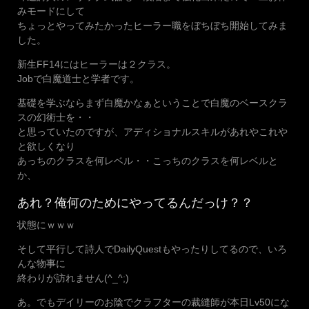
みモードにして
ちょっとやってみたかったヒーラー職をぼちぼち開始してみま
した。
新生FF14にはヒーラーは２クラス。
Jobで白魔道士と学者です。
基礎を学ぶならまず白魔かなぁということで白魔のベースクラ
スの幻術士を・・
と思っていたのですが、アディショナルスキルがあれやこれや
と欲しくなり
あっちのクラスを何レベル・・こっちのクラスを何レベルと
か、
あれ？俺何のためにやってるんだっけ？？
状態にｗｗｗ
そして平行して詩人でDailyQuestもやったりしてるので、いろ
んな物事に
終わりが訪れません(^_^;)
あ。でもデイリーのお陰でクラフターの裁縫師が本日Lv50にな