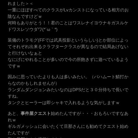
れました＞＜
一重にほぼすべてのクラスがLvカンストになっている相方のお
陰なんですけどｗ
何時もありがとう！！君のことはワスレナイヨウナキガスルケ
ドワスレソウダワ(*´ω｀*)
装備のトラモグ(FFでは武具投影というらしい)とか部位によっ
てそれぞれ出来るクラフタークラスが異なるので結局あげない
と行けないなぁと
なにげにやれることが多いので今の所飽きずに遊べているよう
ですｗ
因みに思っていたよりも人は多いみたい。（バハムート鯖打か
らなのかもしれませんが）
ランダムダンジョンみたいなのはDPSだと３０分待ちで長いで
すね。
タンクとヒーラーは即シャキで入れるような気がしますｗ
あと、
事件屋クエスト
始めたんですが・・・おもろいですなあ
れｗ
ギルガメッシュに会いたくて旦那さんにも勧めてクエスト始め
たんですが